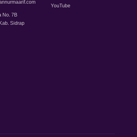
annurmaarif.com
YouTube
a No. 7B
Kab. Sidrap