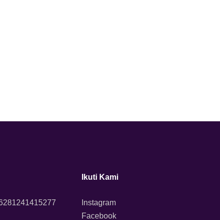
Ikuti Kami
+6281241415277
Instagram
Facebook